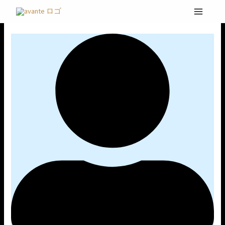
内
LIVE
容
@
を
静
ス
岡
キ
ッ
プ