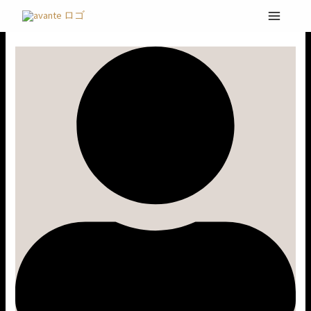
内
LIVE
容
@
を
渋
ス
谷
キ
ッ
プ