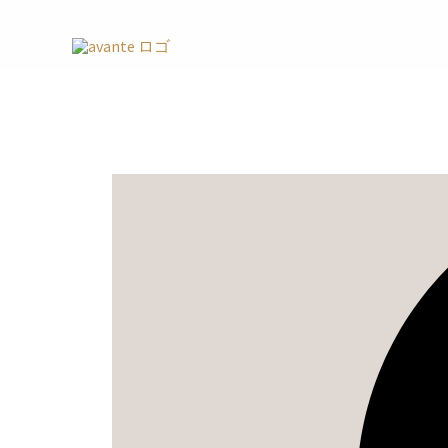
内
LIVE
容
@
を
渋
ス
谷
キ
ッ
プ