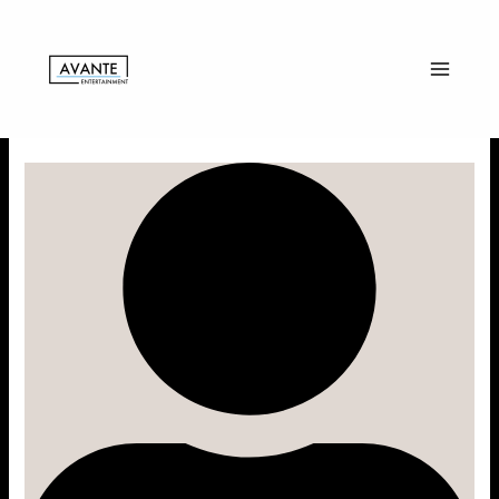
内
LIVE
容
@
を
原
ス
宿
キ
ッ
プ