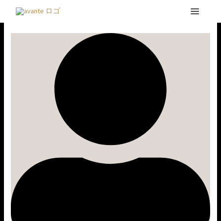
内
LIVE
容
@
を
五
ス
反
キ
田
ッ
プ