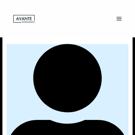
内
(昼)LIVE
容
@
を
押
ス
上
キ
ッ
プ