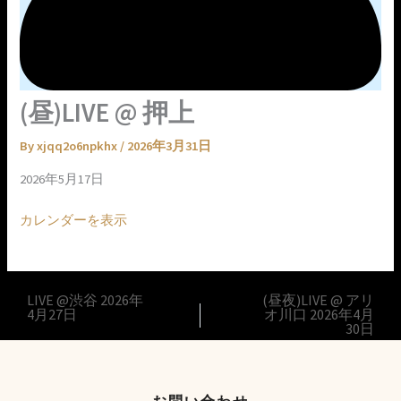
(昼)LIVE @ 押上
By
xjqq2o6npkhx
/
2026年3月31日
2026年5月17日
カレンダーを表示
LIVE @渋谷
2026年
(昼夜)LIVE @ アリ
4月27日
オ川口
2026年4月
30日