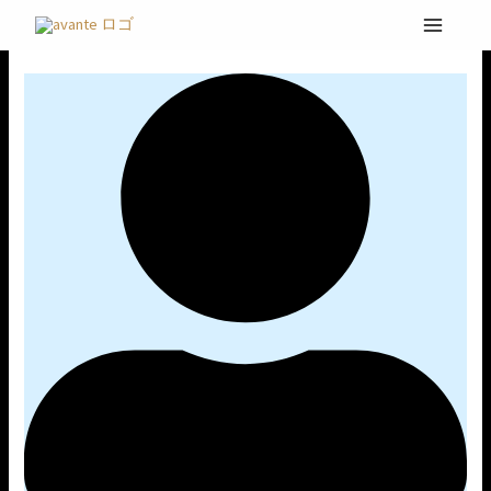
内
(夜)
容
定
を
期
ス
公
キ
演
ッ
@
プ
BUZZ
LIVE
赤
坂