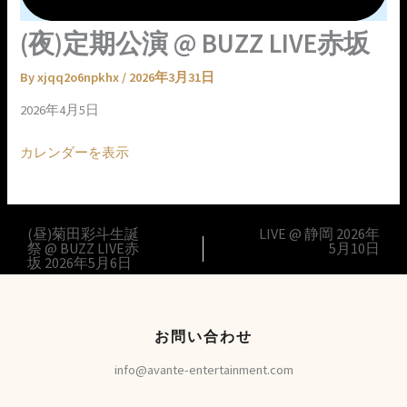
(夜)定期公演 @ BUZZ LIVE赤坂
By
xjqq2o6npkhx
/
2026年3月31日
2026年4月5日
カレンダーを表示
(昼)菊田彩斗生誕
LIVE @ 静岡
2026年
祭 @ BUZZ LIVE赤
5月10日
坂
2026年5月6日
お問い合わせ
info@avante-entertainment.com