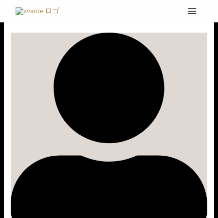
内
メ
容
ン
を
ラ
ス
ボ
キ
ッ
プ