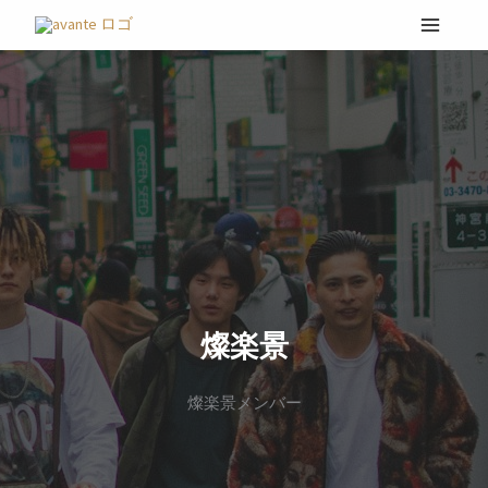
検
内
索
容
対
を
象:
ス
キ
ッ
プ
燦楽景
燦楽景メンバー