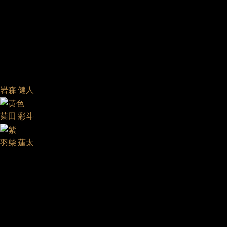
岩森 健人
菊田 彩斗
羽柴 蓮太