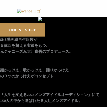
内
容
を
ス
キ
ONLINE SHOP
ッ
プ
SNS動画総再生回数が
５億回を超える実績をもつ、
元ジャニーズJr.大川慶吾のプロデュース。
顔かっけえ、歌かっけえ、
踊りかっけえ
の３つのかっけえがコンセプト
『人生を変える2025メンズアイドルオーディション』にて
150人の中から選ばれた８人組メンズアイドル。